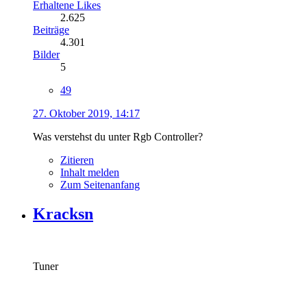
Erhaltene Likes
2.625
Beiträge
4.301
Bilder
5
49
27. Oktober 2019, 14:17
Was verstehst du unter Rgb Controller?
Zitieren
Inhalt melden
Zum Seitenanfang
Kracksn
Tuner