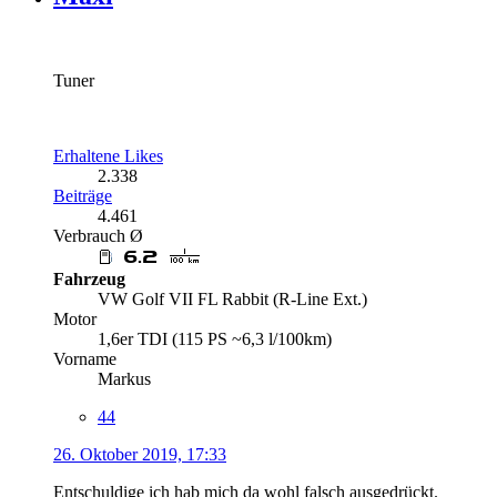
Tuner
Erhaltene Likes
2.338
Beiträge
4.461
Verbrauch Ø
Fahrzeug
VW Golf VII FL Rabbit (R-Line Ext.)
Motor
1,6er TDI (115 PS ~6,3 l/100km)
Vorname
Markus
44
26. Oktober 2019, 17:33
Entschuldige ich hab mich da wohl falsch ausgedrückt.