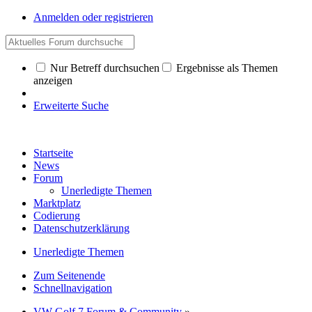
Anmelden oder registrieren
Nur Betreff durchsuchen
Ergebnisse als Themen
anzeigen
Erweiterte Suche
Startseite
News
Forum
Unerledigte Themen
Marktplatz
Codierung
Datenschutzerklärung
Unerledigte Themen
Zum Seitenende
Schnellnavigation
VW Golf 7 Forum & Community
»