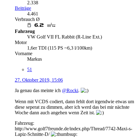
2.338
Beiträge
4.461
Verbrauch Ø
Fahrzeug
VW Golf VII FL Rabbit (R-Line Ext.)
Motor
1,6er TDI (115 PS ~6,3 l/100km)
Vorname
Markus
51
27. Oktober 2019, 15:06
Ja genau das meinte ich
@Rocki
.
Wenn mit VCDS codiert, dann fehlt dort irgendwie etwas um
diese seperat zu dimmen, aber ich werd das bei mir nächste
Woche dann auch angehen wenn Zeit ist.
Fahrzeug:
http://www.golf7freunde.de/index.php/Thread/7742-Maxi-s-
Lapiz-Schnitte-D/