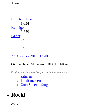
Tuner
Erhaltene Likes
1.024
Beiträge
3.359
Bilder
24
54
27. Oktober 2019, 17:40
Genau diese Menü im OBD11 fehlt mir.
Es gibt keine dummen Fragen nur dumme Antworten
.
Zitieren
Inhalt melden
Zum Seitenanfang
Rocki
Gast