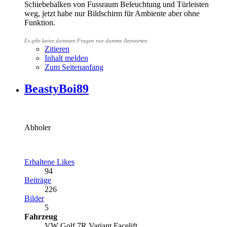
Schiebebalken von Fussraum Beleuchtung und Türleisten
weg, jetzt habe nur Bildschirm für Ambiente aber ohne
Funktion.
Es gibt keine dummen Fragen nur dumme Antworten
.
Zitieren
Inhalt melden
Zum Seitenanfang
BeastyBoi89
Abholer
Erhaltene Likes
94
Beiträge
226
Bilder
5
Fahrzeug
VW Golf 7R Variant Facelift