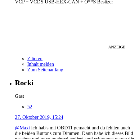
VCP + VCDS USB-HEX-CAN + O**S Besitzer
ANZEIGE
Zitieren
Inhalt melden
Zum Seitenanfang
Rocki
Gast
52
27. Oktober 2019, 15:24
@Maxi
Ich hab's mit OBD11 gemacht und da fehlten auch
die beiden Buttons zum Dimmen. Dann habe ich dieses Bild
gesehen und es so nochmal codiert, und schwupps waren die