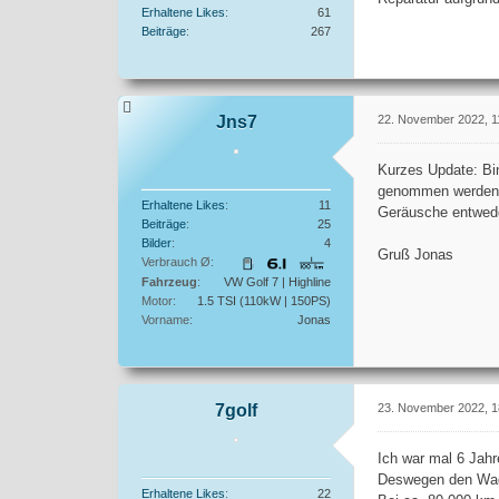
Erhaltene Likes
61
Beiträge
267
Jns7
22. November 2022, 1
Kurzes Update: Bin
genommen werden, w
Erhaltene Likes
11
Geräusche entwede
Beiträge
25
Bilder
4
Gruß Jonas
Verbrauch Ø
Fahrzeug
VW Golf 7 | Highline
Motor
1.5 TSI (110kW | 150PS)
Vorname
Jonas
7golf
23. November 2022, 1
Ich war mal 6 Jah
Deswegen den Wage
Erhaltene Likes
22