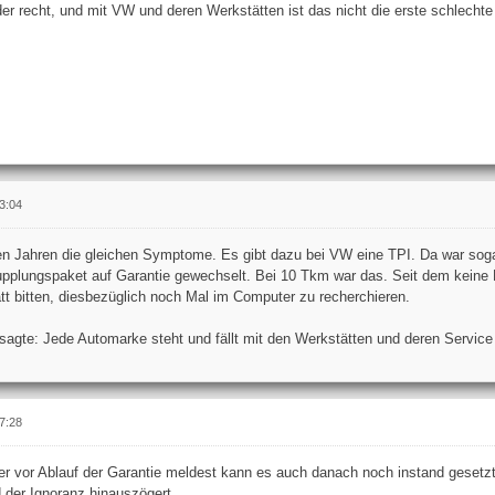
ider recht, und mit VW und deren Werkstätten ist das nicht die erste schlecht
3:04
gen Jahren die gleichen Symptome. Es gibt dazu bei VW eine TPI. Da war soga
pplungspaket auf Garantie gewechselt. Bei 10 Tkm war das. Seit dem keine
t bitten, diesbezüglich noch Mal im Computer zu recherchieren.
sagte: Jede Automarke steht und fällt mit den Werkstätten und deren Service
7:28
r vor Ablauf der Garantie meldest kann es auch danach noch instand gesetzt 
 der Ignoranz hinauszögert.