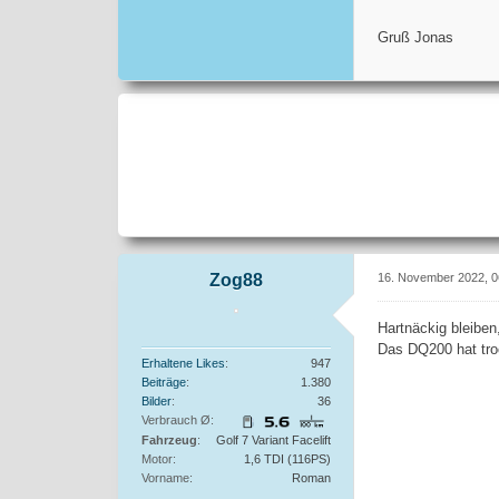
Gruß Jonas
Zog88
16. November 2022, 0
Hartnäckig bleibe
Das DQ200 hat tro
Erhaltene Likes
947
Beiträge
1.380
Bilder
36
Verbrauch Ø
Fahrzeug
Golf 7 Variant Facelift
Motor
1,6 TDI (116PS)
Vorname
Roman