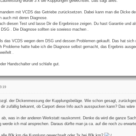
Laufleistung wurde 3 x die Kupplungen gewechselt. Das sagt alles.
emandem mit VCDS das Getriebe zurücksetzen. Dabei kann man die Dicke der
h auch mit deren Diagnose.
ach diesen Test und lasse Dir die Ergebnisse zeigen. Du hast Garantie und a
DSG . Die Diagnose sollten sie sowieso machen .
als das VCDS wegen dem DSG und dessen Problemen gekauft. Das hat sich re
h Probleme hatte habe ich die Diagnose selbst gemacht, das Ergebnis ausged
eifelt .
eder Handschalter und schlafe gut.
3:19
 bzgl. der Dickenmessung der Kupplungsbeläge. Wie schon gesagt, zurückgeset
dir zufällig bekannt, ob Carport diese Info auch ausspucken kann? Das wäre re
al ab, was in der anderen Werkstatt rauskommt. Denke da wird die ganze Sac
g werde ich mal ansprechen. Daraus dürfte man ja ca. auf die noch zu erwar
n alle 80k km die Kupplung gewechselt oder 3x bei 80k km?