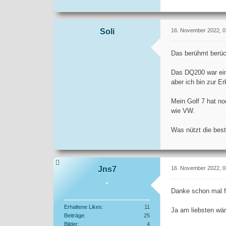
Soli
16. November 2022, 0
Das berühmt berüch
Das DQ200 war ein 
aber ich bin zur E
Mein Golf 7 hat no
wie VW.
Was nützt die best
Jns7
16. November 2022, 0
Danke schon mal f
Erhaltene Likes
11
Ja am liebsten wär
Beiträge
25
Bilder
4