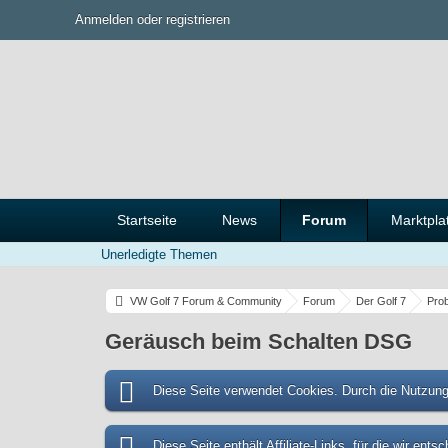
Anmelden oder registrieren
Startseite
News
Forum
Marktpla
Unerledigte Themen
VW Golf 7 Forum & Community
Forum
Der Golf 7
Pro
Geräusch beim Schalten DSG
Diese Seite verwendet Cookies. Durch die Nutzung 
Diese Seite enthält Affiliate-Links, für die wir en