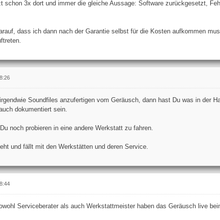
zt schon 3x dort und immer die gleiche Aussage: Software zurückgesetzt, Feh
arauf, dass ich dann nach der Garantie selbst für die Kosten aufkommen m
ftreten.
8:26
irgendwie Soundfiles anzufertigen vom Geräusch, dann hast Du was in der H
 auch dokumentiert sein.
u noch probieren in eine andere Werkstatt zu fahren.
ht und fällt mit den Werkstätten und deren Service.
8:44
sowohl Serviceberater als auch Werkstattmeister haben das Geräusch live beim