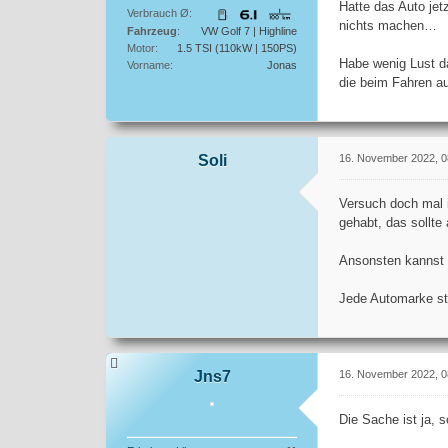
Hatte das Auto jet
Verbrauch Ø
nichts machen…
Fahrzeug
VW Golf 7 | Highline
Motor
1.5 TSI (110kW | 150PS)
Habe wenig Lust d
Vorname
Jonas
die beim Fahren au
Soli
16. November 2022, 0
Versuch doch mal 
gehabt, das sollte
Ansonsten kannst D
Jede Automarke ste
Jns7
16. November 2022, 0
Die Sache ist ja, 