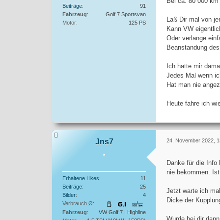
Bei ca. 80 000 km 
Beiträge
91
Fahrzeug
Golf 7 Sportsvan
Laß Dir mal von j
Motor
125 PS
Kann VW eigentlic
Oder verlange einf
Beanstandung des 
Ich hatte mir dam
Jedes Mal wenn ic
Hat man nie angezw
Heute fahre ich wi
Jns7
24. November 2022, 1
Danke für die Info
nie bekommen. Ist 
Erhaltene Likes
11
Beiträge
25
Jetzt warte ich m
Bilder
4
Dicke der Kupplun
Verbrauch Ø
Fahrzeug
VW Golf 7 | Highline
Wurde bei dir dan