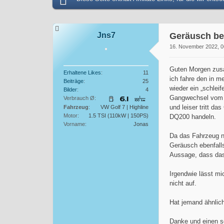
Jns7
Geräusch be
16. November 2022, 0
Guten Morgen zu
Erhaltene Likes
11
ich fahre den in m
Beiträge
25
wieder ein „schlei
Bilder
4
Gangwechsel vom 3
Verbrauch Ø
und leiser tritt 
Fahrzeug
VW Golf 7 | Highline
Motor
1.5 TSI (110kW | 150PS)
DQ200 handeln.
Vorname
Jonas
Da das Fahrzeug no
Geräusch ebenfalls
Aussage, dass das
Irgendwie lässt mi
nicht auf.
Hat jemand ähnlich
Danke und einen 