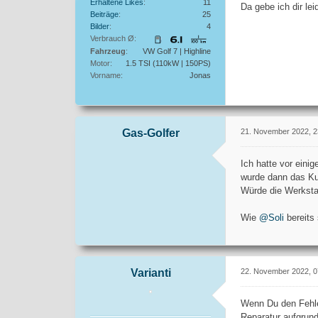
Erhaltene Likes
11
Da gebe ich dir le
Beiträge
25
Bilder
4
Verbrauch Ø
Fahrzeug
VW Golf 7 | Highline
Motor
1.5 TSI (110kW | 150PS)
Vorname
Jonas
Gas-Golfer
21. November 2022, 2
Ich hatte vor eini
wurde dann das Ku
Würde die Werkstat
Wie
@Soli
bereits 
Varianti
22. November 2022, 0
Wenn Du den Fehle
Reparatur aufgrund