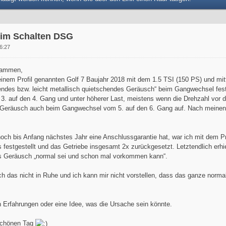
im Schalten DSG
6:27
sammen,
einem Profil genannten Golf 7 Baujahr 2018 mit dem 1.5 TSI (150 PS) und mitt
fendes bzw. leicht metallisch quietschendes Geräusch“ beim Gangwechsel fest
. auf den 4. Gang und unter höherer Last, meistens wenn die Drehzahl vor d
das Geräusch auch beim Gangwechsel vom 5. auf den 6. Gang auf. Nach mein
ch bis Anfang nächstes Jahr eine Anschlussgarantie hat, war ich mit dem Pr
 festgestellt und das Getriebe insgesamt 2x zurückgesetzt. Letztendlich erh
 Geräusch „normal sei und schon mal vorkommen kann“.
ch das nicht in Ruhe und ich kann mir nicht vorstellen, dass das ganze normal
 Erfahrungen oder eine Idee, was die Ursache sein könnte.
schönen Tag