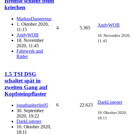
Bremse schleift beim
kriechen
MarkusDangerous
1. Oktober 2020,
AndyWOB
4
5.365
11:15
AndyWOB
18. November 2020,
18. November
11:45
2020, 11:45
Fahrwerk und
Räder
1.5 TSI DSG
schaltet spät in
zweiten Gang auf
Kopfsteinpflaster
DarkListener
6
22.623
jonathanberlin95
30. September
10. Oktober 2020,
2020, 19:22
18:11
DarkListener
10. Oktober 2020,
18:11