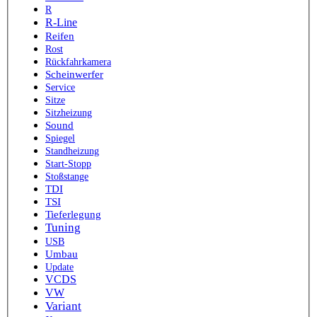
R
R-Line
Reifen
Rost
Rückfahrkamera
Scheinwerfer
Service
Sitze
Sitzheizung
Sound
Spiegel
Standheizung
Start-Stopp
Stoßstange
TDI
TSI
Tieferlegung
Tuning
USB
Umbau
Update
VCDS
VW
Variant