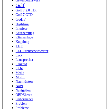
Gewindefahrwerk
Golf
Golf 7 2.0 TDI
Golf 7 GTD
Golf7
Highline
Interieur
Kaufberatung
Klimaanlage
Kupplung
LED
LED Frontscheinwerfer
Lack
Lautsprecher
Lenkrad
Licht
Media
Motor
Nachrüsten
Navi
Navigation
OBDEleven
Performance
Problem
Probleme