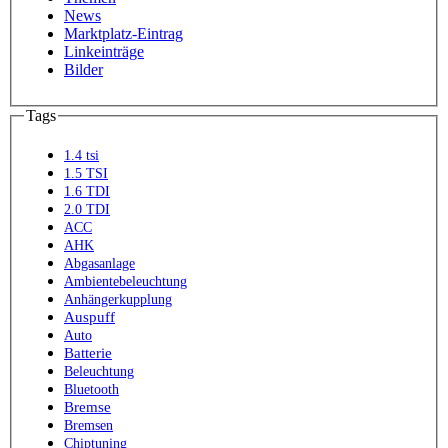
News
Marktplatz-Eintrag
Linkeinträge
Bilder
Tags
1.4 tsi
1.5 TSI
1.6 TDI
2.0 TDI
ACC
AHK
Abgasanlage
Ambientebeleuchtung
Anhängerkupplung
Auspuff
Auto
Batterie
Beleuchtung
Bluetooth
Bremse
Bremsen
Chiptuning