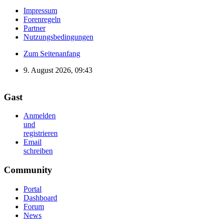
Impressum
Forenregeln
Partner
Nutzungsbedingungen
Zum Seitenanfang
9. August 2026, 09:43
Gast
Anmelden
und
registrieren
Email
schreiben
Community
Portal
Dashboard
Forum
News