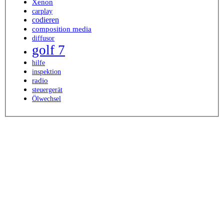
Xenon
carplay
codieren
composition media
diffusor
golf 7
hilfe
inspektion
radio
steuergerät
Ölwechsel