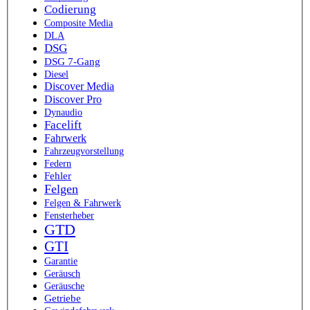
Codierung
Composite Media
DLA
DSG
DSG 7-Gang
Diesel
Discover Media
Discover Pro
Dynaudio
Facelift
Fahrwerk
Fahrzeugvorstellung
Federn
Fehler
Felgen
Felgen & Fahrwerk
Fensterheber
GTD
GTI
Garantie
Geräusch
Geräusche
Getriebe