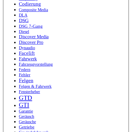
Codierung
Composite Media
DLA
DSG
DSG 7-Gang
Diesel
Discover Media
Discover Pro
Dynaudio
Facelift
Fahrwerk
Fahrzeugvorstellung
Federn
Fehler
Felgen
Felgen & Fahrwerk
Fensterheber
GTD
GTI
Garantie
Geräusch
Geräusche
Getriebe