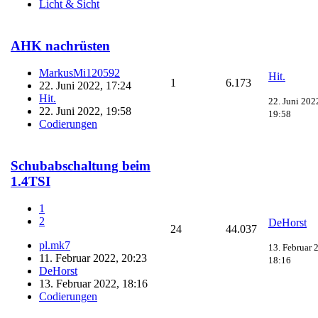
Licht & Sicht
AHK nachrüsten
MarkusMi120592
Hit.
1
6.173
22. Juni 2022, 17:24
Hit.
22. Juni 202
22. Juni 2022, 19:58
19:58
Codierungen
Schubabschaltung beim
1.4TSI
1
2
DeHorst
24
44.037
pl.mk7
13. Februar 
11. Februar 2022, 20:23
18:16
DeHorst
13. Februar 2022, 18:16
Codierungen