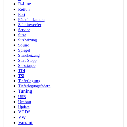
R-Line
Reifen
Rost
Rückfahrkamera
Scheinwerfer
Service
Sitze
Sitzheizung
Sound
Spiegel
Standheizung
Start-Stopp
Stoßstange
TDI
TSI
Tieferlegung
Tieferlegungsfedern
Tuning
USB
Umbau
Update
VCDS
VW
Variant