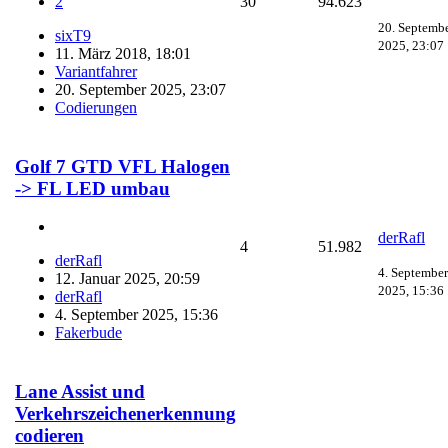
30
94.623
2
20. Septemb
sixT9
2025, 23:07
11. März 2018, 18:01
Variantfahrer
20. September 2025, 23:07
Codierungen
Golf 7 GTD VFL Halogen
-> FL LED umbau
derRafl
4
51.982
derRafl
4. September
12. Januar 2025, 20:59
2025, 15:36
derRafl
4. September 2025, 15:36
Fakerbude
Lane Assist und
Verkehrszeichenerkennung
codieren