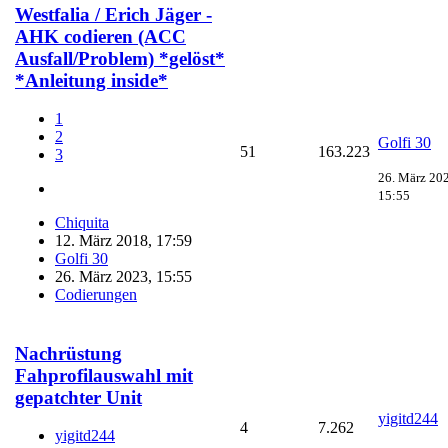
Westfalia / Erich Jäger -
AHK codieren (ACC
Ausfall/Problem) *gelöst*
*Anleitung inside*
1
2
Golfi 30
51
163.223
3
26. März 20
15:55
Chiquita
12. März 2018, 17:59
Golfi 30
26. März 2023, 15:55
Codierungen
Nachrüstung
Fahprofilauswahl mit
gepatchter Unit
yigitd244
4
7.262
yigitd244