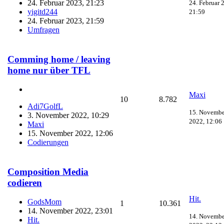
24. Februar 2023, 21:23
24. Februar 
yigitd244
21:59
24. Februar 2023, 21:59
Umfragen
Comming home / leaving
home nur über TFL
Maxi
10
8.782
Adi7GolfL
15. Novembe
3. November 2022, 10:29
2022, 12:06
Maxi
15. November 2022, 12:06
Codierungen
Composition Media
codieren
Hit.
GodsMom
1
10.361
14. November 2022, 23:01
14. Novembe
Hit.