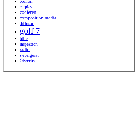
Xenon
carplay
codieren
composition media
diffusor
golf 7
hilfe
inspektion
radio
steuergerät
Ölwechsel