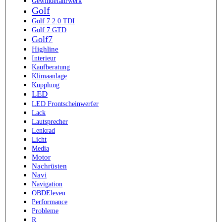
Gewindefahrwerk
Golf
Golf 7 2.0 TDI
Golf 7 GTD
Golf7
Highline
Interieur
Kaufberatung
Klimaanlage
Kupplung
LED
LED Frontscheinwerfer
Lack
Lautsprecher
Lenkrad
Licht
Media
Motor
Nachrüsten
Navi
Navigation
OBDEleven
Performance
Probleme
R