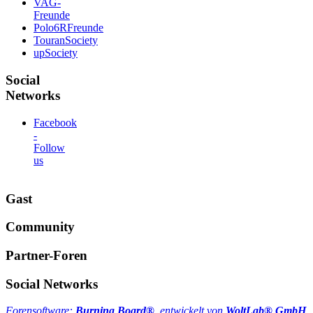
VAG-
Freunde
Polo6RFreunde
TouranSociety
upSociety
Social
Networks
Facebook
-
Follow
us
Gast
Community
Partner-Foren
Social Networks
Forensoftware:
Burning Board®
, entwickelt von
WoltLab® GmbH