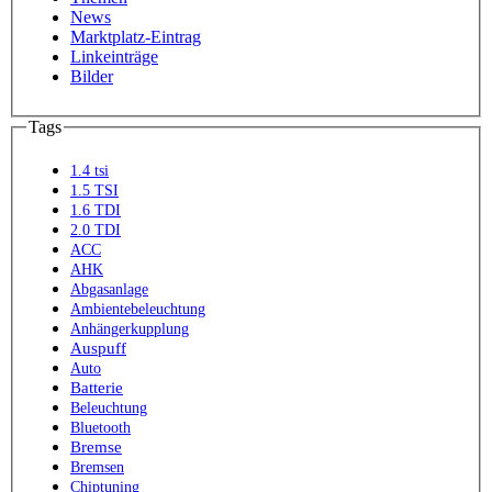
News
Marktplatz-Eintrag
Linkeinträge
Bilder
Tags
1.4 tsi
1.5 TSI
1.6 TDI
2.0 TDI
ACC
AHK
Abgasanlage
Ambientebeleuchtung
Anhängerkupplung
Auspuff
Auto
Batterie
Beleuchtung
Bluetooth
Bremse
Bremsen
Chiptuning