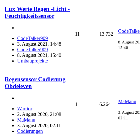
Lux Werte Regen -Licht -
Feuchtigkeitssensor
CodeTalke
11
13.732
CodeTalker909
8. August 20
3. August 2021, 14:48
15:40
CodeTalker909
8. August 2021, 15:40
Umbauprojekte
Regensensor Codierung
Obdeleven
MaManu
1
6.264
Warrior
3. August 20
2. August 2020, 21:08
02:11
MaManu
3. August 2020, 02:11
Codierungen