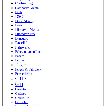
Codierung
Composite Media
DLA
DSG
DSG 7-Gang
Diesel
Discover Media
Discover Pro
Dynaudio
Facelift
Fahrwerk
Fahrzeugvorstellung
Federn
Fehler
Felgen
Felgen & Fahrwerk
Fensterheber
GTD
GTI
Garantie
Geräusch
Geräusche
Getriebe