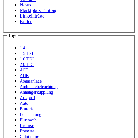
News
Marktplatz-Eintrag
Linkeinträge
Bilder
Tags
1.4 tsi
1.5 TSI
1.6 TDI
2.0 TDI
ACC
AHK
Abgasanlage
Ambientebeleuchtung
Anhängerkupplung
Auspuff
Auto
Batterie
Beleuchtung
Bluetooth
Bremse
Bremsen
Chiptuning