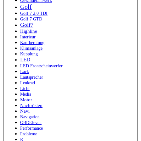
Gewindefahrwerk
Golf
Golf 7 2.0 TDI
Golf 7 GTD
Golf7
Highline
Interieur
Kaufberatung
Klimaanlage
Kupplung
LED
LED Frontscheinwerfer
Lack
Lautsprecher
Lenkrad
Licht
Media
Motor
Nachrüsten
Navi
Navigation
OBDEleven
Performance
Probleme
R