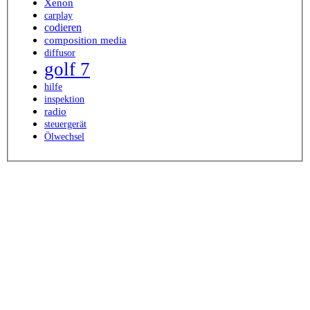
Xenon
carplay
codieren
composition media
diffusor
golf 7
hilfe
inspektion
radio
steuergerät
Ölwechsel