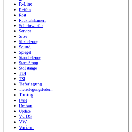
R-Line
Reifen
Rost
Rückfahrkamera
Scheinwerfer
Service
Sitze
Sitzheizung
Sound
Spiegel
Standheizung
Start-Stopp
Stoßstange
TDI
TSI
Tieferlegung
Tieferlegungsfedern
Tuning
USB
Umbau
Update
VCDS
VW
Variant