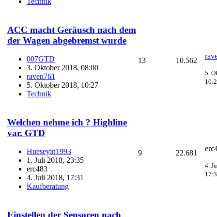
Technik
ACC macht Geräusch nach dem
der Wagen abgebremst wurde
rav
007GTD
13
10.562
3. Oktober 2018, 08:00
5. O
raven761
10:
5. Oktober 2018, 10:27
Technik
Welchen nehme ich ? Highline
var. GTD
erc
Hueseyin1993
9
22.681
1. Juli 2018, 23:35
4. J
erc483
17:
4. Juli 2018, 17:31
Kaufberatung
Einstellen der Sensoren nach