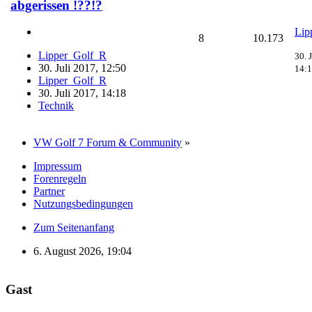
abgerissen !??!?
Lip
8
10.173
Lipper_Golf_R
30. 
30. Juli 2017, 12:50
14:
Lipper_Golf_R
30. Juli 2017, 14:18
Technik
VW Golf 7 Forum & Community
»
Impressum
Forenregeln
Partner
Nutzungsbedingungen
Zum Seitenanfang
6. August 2026, 19:04
Gast