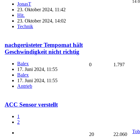
14:
JonasT
23. Oktober 2024, 11:42
Hit.
23. Oktober 2024, 14:02
Technik
nachgerüsteter Tempomat hält
Geschwindigkeit nicht richtig
Balex
0
1.797
17. Juni 2024, 11:55
Balex
17. Juni 2024, 11:55
Antrieb
ACC Sensor verstellt
1
2
Tob
20
22.060