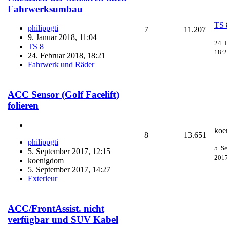
Fahrwerksumbau
TS 
philippgti
7
11.207
9. Januar 2018, 11:04
24. 
TS 8
18:
24. Februar 2018, 18:21
Fahrwerk und Räder
ACC Sensor (Golf Facelift)
folieren
koe
8
13.651
philippgti
5. S
5. September 2017, 12:15
2017
koenigdom
5. September 2017, 14:27
Exterieur
ACC/FrontAssist. nicht
verfügbar und SUV Kabel