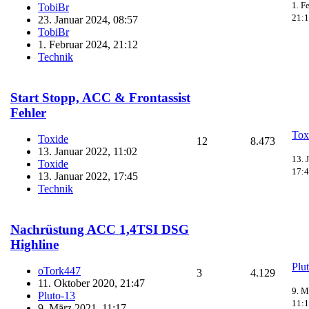
1. F
TobiBr
21:
23. Januar 2024, 08:57
TobiBr
1. Februar 2024, 21:12
Technik
Start Stopp, ACC & Frontassist
Fehler
Tox
Toxide
12
8.473
13. Januar 2022, 11:02
13. 
Toxide
17:
13. Januar 2022, 17:45
Technik
Nachrüstung ACC 1,4TSI DSG
Highline
Plu
oTork447
3
4.129
11. Oktober 2020, 21:47
9. M
Pluto-13
11:
9. März 2021, 11:17