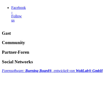
Facebook
-
Follow
us
Gast
Community
Partner-Foren
Social Networks
Forensoftware:
Burning Board®
, entwickelt von
WoltLab® GmbH