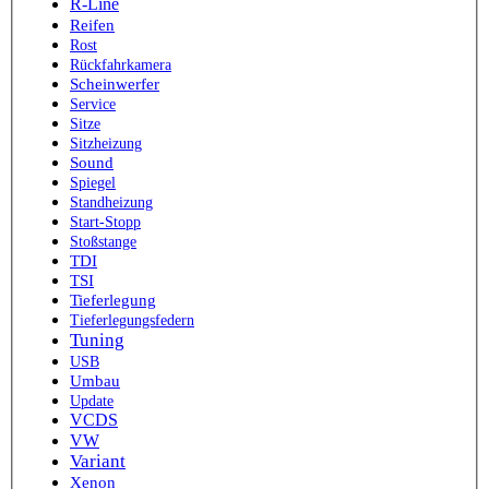
R-Line
Reifen
Rost
Rückfahrkamera
Scheinwerfer
Service
Sitze
Sitzheizung
Sound
Spiegel
Standheizung
Start-Stopp
Stoßstange
TDI
TSI
Tieferlegung
Tieferlegungsfedern
Tuning
USB
Umbau
Update
VCDS
VW
Variant
Xenon