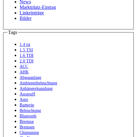
News
Marktplatz-Eintrag
Linkeinträge
Bilder
Tags
1.4 tsi
1.5 TSI
1.6 TDI
2.0 TDI
ACC
AHK
Abgasanlage
Ambientebeleuchtung
Anhängerkupplung
Auspuff
Auto
Batterie
Beleuchtung
Bluetooth
Bremse
Bremsen
Chiptuning