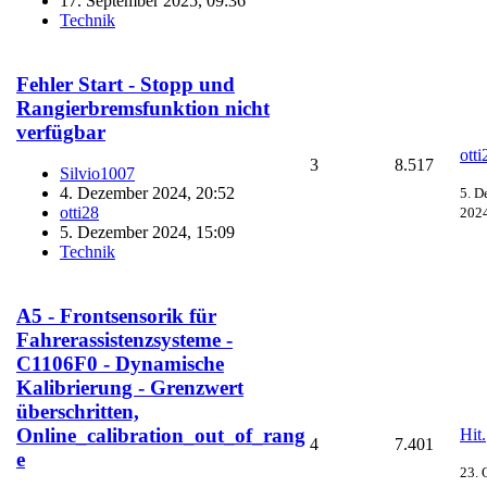
17. September 2025, 09:36
Technik
Fehler Start - Stopp und
Rangierbremsfunktion nicht
verfügbar
otti
3
8.517
Silvio1007
4. Dezember 2024, 20:52
5. D
otti28
2024
5. Dezember 2024, 15:09
Technik
A5 - Frontsensorik für
Fahrerassistenzsysteme -
C1106F0 - Dynamische
Kalibrierung - Grenzwert
überschritten,
Online_calibration_out_of_rang​
Hit.
4
7.401
e
23. 