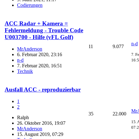
Codierungen
ACC Radar + Kamera =
Fehlermeldung - Trouble Code
U003700 - Hilfe (vFL Golf)
n-d
11
9.077
MrAnderson
6. Februar 2020, 23:16
7. F
n-d
16:
7. Februar 2020, 16:51
Technik
Ausfall ACC - reproduzierbar
1
2
MrA
35
22.000
Ralph
15. 
26. Oktober 2016, 19:07
07:
MrAnderson
15. August 2019, 07:29