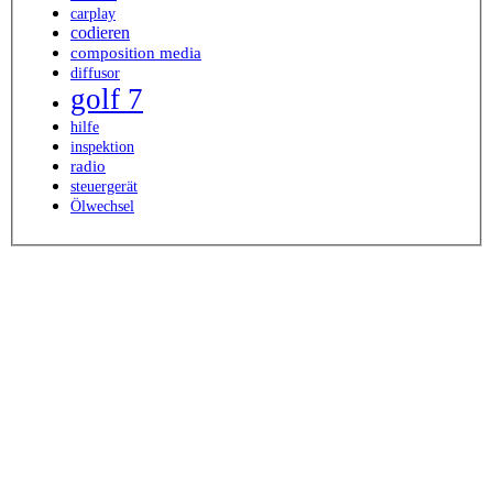
carplay
codieren
composition media
diffusor
golf 7
hilfe
inspektion
radio
steuergerät
Ölwechsel