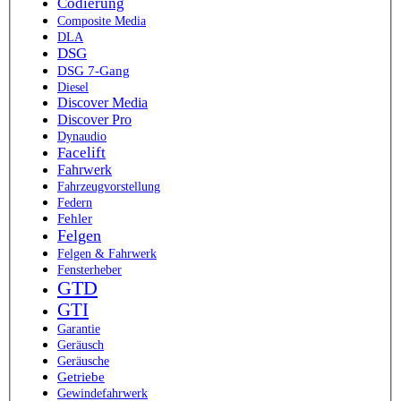
Codierung
Composite Media
DLA
DSG
DSG 7-Gang
Diesel
Discover Media
Discover Pro
Dynaudio
Facelift
Fahrwerk
Fahrzeugvorstellung
Federn
Fehler
Felgen
Felgen & Fahrwerk
Fensterheber
GTD
GTI
Garantie
Geräusch
Geräusche
Getriebe
Gewindefahrwerk