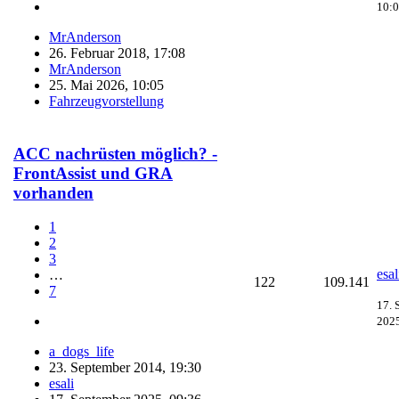
10:
MrAnderson
26. Februar 2018, 17:08
MrAnderson
25. Mai 2026, 10:05
Fahrzeugvorstellung
ACC nachrüsten möglich? -
FrontAssist und GRA
vorhanden
1
2
3
esal
…
122
109.141
7
17. 
2025
a_dogs_life
23. September 2014, 19:30
esali