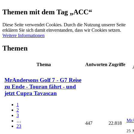
Themen mit dem Tag „ACC“
Diese Seite verwendet Cookies. Durch die Nutzung unserer Seite
erklären Sie sich damit einverstanden, dass wir Cookies setzen.
Weitere Informationen
Themen
Thema
Antworten
Zugriffe
MrAndersons Golf 7 - G7 Reise
zu Ende - Touran fährt - und
jetzt Cupra Tavascan
1
2
3
MrA
…
447
22.818
23
25. 