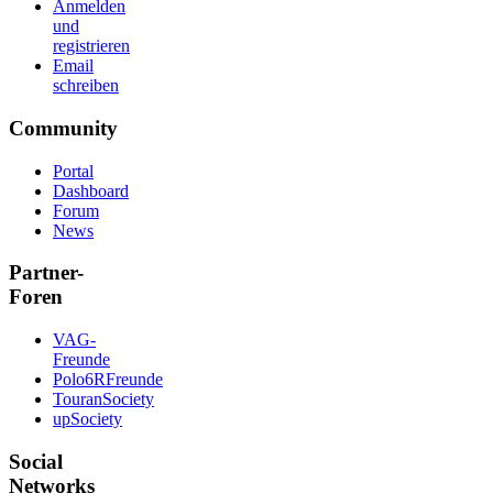
Anmelden
und
registrieren
Email
schreiben
Community
Portal
Dashboard
Forum
News
Partner-
Foren
VAG-
Freunde
Polo6RFreunde
TouranSociety
upSociety
Social
Networks