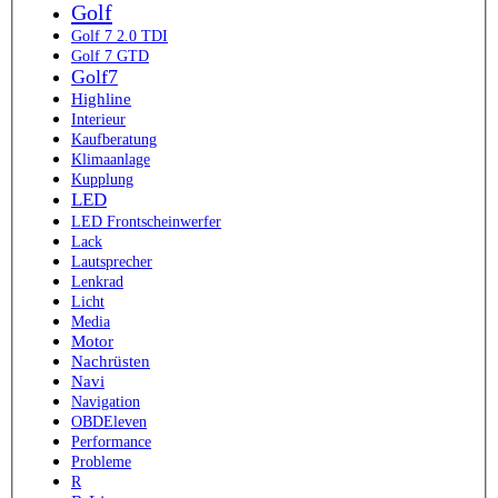
Golf
Golf 7 2.0 TDI
Golf 7 GTD
Golf7
Highline
Interieur
Kaufberatung
Klimaanlage
Kupplung
LED
LED Frontscheinwerfer
Lack
Lautsprecher
Lenkrad
Licht
Media
Motor
Nachrüsten
Navi
Navigation
OBDEleven
Performance
Probleme
R