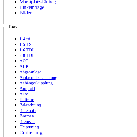
Marktplatz-Eintrag
Linkeinträge
Bilder
Tags
1.4 tsi
1.5 TSI
1.6 TDI
2.0 TDI
ACC
AHK
Abgasanlage
Ambientebeleuchtung
Anhängerkupplung
Auspuff
Auto
Batterie
Beleuchtung
Bluetooth
Bremse
Bremsen
Chiptuning
Codierung