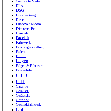
Composite Media
DLA
DSG
DSG 7-Gang
Diesel
Discover Media
Discover Pro
Dynaudio
Facelift
Fahrwerk
Fahrzeugvorstellung
Federn
Fehler
Felgen
Felgen & Fahrwerk
Fensterheber
GTD
GTI
Garantie
Geräusch
Geräusche
Getriebe
Gewindefahrwerk
Golf