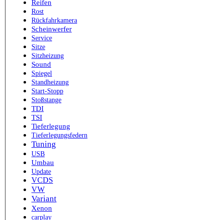
Reifen
Rost
Rückfahrkamera
Scheinwerfer
Service
Sitze
Sitzheizung
Sound
Spiegel
Standheizung
Start-Stopp
Stoßstange
TDI
TSI
Tieferlegung
Tieferlegungsfedern
Tuning
USB
Umbau
Update
VCDS
VW
Variant
Xenon
carplay