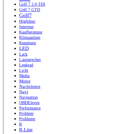
Golf 7 2.0 TDI
Golf 7 GTD
Golf7
Highline
Interieur
Kaufberatung
Klimaanlage
Kupplung
LED
Lack
Lautsprecher
Lenkrad
Licht
Media
Motor
Nachrüsten
Navi
Navigation
OBDEleven
Performance
Problem
Probleme
R
R-Line