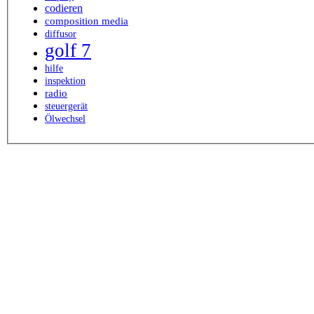
codieren
composition media
diffusor
golf 7
hilfe
inspektion
radio
steuergerät
Ölwechsel