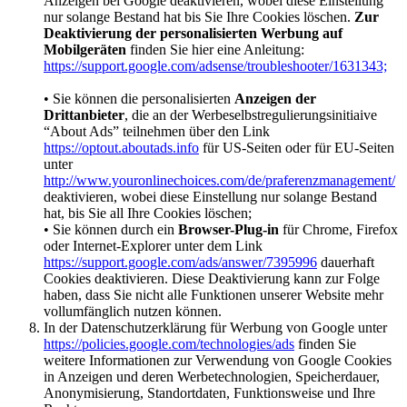
Anzeigen bei Google deaktivieren, wobei diese Einstellung
nur solange Bestand hat bis Sie Ihre Cookies löschen.
Zur
Deaktivierung der personalisierten Werbung auf
Mobilgeräten
finden Sie hier eine Anleitung:
https://support.google.com/adsense/troubleshooter/1631343;
• Sie können die personalisierten
Anzeigen der
Drittanbieter
, die an der Werbeselbstregulierungsinitiaive
“About Ads” teilnehmen über den Link
https://optout.aboutads.info
für US-Seiten oder für EU-Seiten
unter
http://www.youronlinechoices.com/de/praferenzmanagement/
deaktivieren, wobei diese Einstellung nur solange Bestand
hat, bis Sie all Ihre Cookies löschen;
• Sie können durch ein
Browser-Plug-in
für Chrome, Firefox
oder Internet-Explorer unter dem Link
https://support.google.com/ads/answer/7395996
dauerhaft
Cookies deaktivieren. Diese Deaktivierung kann zur Folge
haben, dass Sie nicht alle Funktionen unserer Website mehr
vollumfänglich nutzen können.
In der Datenschutzerklärung für Werbung von Google unter
https://policies.google.com/technologies/ads
finden Sie
weitere Informationen zur Verwendung von Google Cookies
in Anzeigen und deren Werbetechnologien, Speicherdauer,
Anonymisierung, Standortdaten, Funktionsweise und Ihre