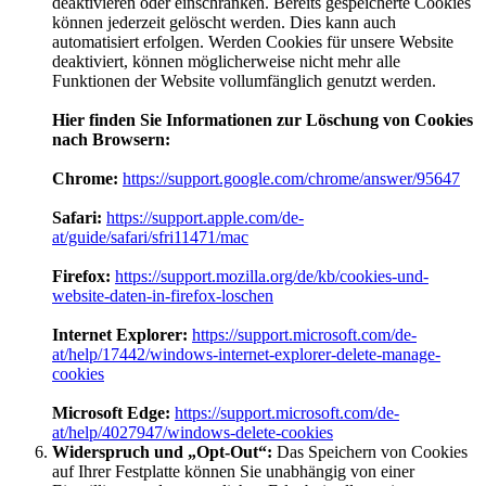
deaktivieren oder einschränken. Bereits gespeicherte Cookies
können jederzeit gelöscht werden. Dies kann auch
automatisiert erfolgen. Werden Cookies für unsere Website
deaktiviert, können möglicherweise nicht mehr alle
Funktionen der Website vollumfänglich genutzt werden.
Hier finden Sie Informationen zur Löschung von Cookies
nach Browsern:
Chrome:
https://support.google.com/chrome/answer/95647
Safari:
https://support.apple.com/de-
at/guide/safari/sfri11471/mac
Firefox:
https://support.mozilla.org/de/kb/cookies-und-
website-daten-in-firefox-loschen
Internet Explorer:
https://support.microsoft.com/de-
at/help/17442/windows-internet-explorer-delete-manage-
cookies
Microsoft Edge:
https://support.microsoft.com/de-
at/help/4027947/windows-delete-cookies
Widerspruch und „Opt-Out“:
Das Speichern von Cookies
auf Ihrer Festplatte können Sie unabhängig von einer