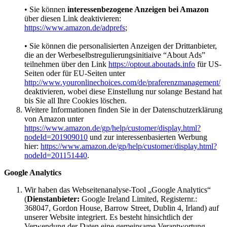
• Sie können
interessenbezogene Anzeigen bei Amazon
über diesen Link deaktivieren:
https://www.amazon.de/adprefs
;
• Sie können die personalisierten Anzeigen der Drittanbieter,
die an der Werbeselbstregulierungsinitiaive “About Ads”
teilnehmen über den Link
https://optout.aboutads.info
für US-
Seiten oder für EU-Seiten unter
http://www.youronlinechoices.com/de/praferenzmanagement/
deaktivieren, wobei diese Einstellung nur solange Bestand hat
bis Sie all Ihre Cookies löschen.
Weitere Informationen finden Sie in der Datenschutzerklärung
von Amazon unter
https://www.amazon.de/gp/help/customer/display.html?
nodeId=201909010
und zur interessenbasierten Werbung
hier:
https://www.amazon.de/gp/help/customer/display.html?
nodeId=201151440
.
Google Analytics
Wir haben das Webseitenanalyse-Tool „Google Analytics“
(
Dienstanbieter:
Google Ireland Limited, Registernr.:
368047, Gordon House, Barrow Street, Dublin 4, Irland) auf
unserer Website integriert. Es besteht hinsichtlich der
Verwendung der Daten eine gemeinsame Verantwortung