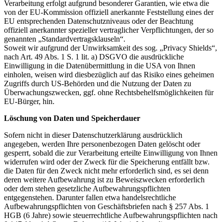
Verarbeitung erfolgt aufgrund besonderer Garantien, wie etwa die
von der EU-Kommission offiziell anerkannte Feststellung eines der
EU entsprechenden Datenschutzniveaus oder der Beachtung
offiziell anerkannter spezieller vertraglicher Verpflichtungen, der so
genannten „Standardvertragsklauseln“.
Soweit wir aufgrund der Unwirksamkeit des sog. „Privacy Shields“,
nach Art. 49 Abs. 1 S. 1 lit. a) DSGVO die ausdrückliche
Einwilligung in die Datenübermittlung in die USA von Ihnen
einholen, weisen wird diesbezüglich auf das Risiko eines geheimen
Zugriffs durch US-Behörden und die Nutzung der Daten zu
Überwachungszwecken, ggf. ohne Rechtsbehelfsmöglichkeiten für
EU-Bürger, hin.
Löschung von Daten und Speicherdauer
Sofern nicht in dieser Datenschutzerklärung ausdrücklich
angegeben, werden Ihre personenbezogen Daten gelöscht oder
gesperrt, sobald die zur Verarbeitung erteilte Einwilligung von Ihnen
widerrufen wird oder der Zweck für die Speicherung entfällt bzw.
die Daten für den Zweck nicht mehr erforderlich sind, es sei denn
deren weitere Aufbewahrung ist zu Beweiszwecken erforderlich
oder dem stehen gesetzliche Aufbewahrungspflichten
entgegenstehen. Darunter fallen etwa handelsrechtliche
Aufbewahrungspflichten von Geschäftsbriefen nach § 257 Abs. 1
HGB (6 Jahre) sowie steuerrechtliche Aufbewahrungspflichten nach