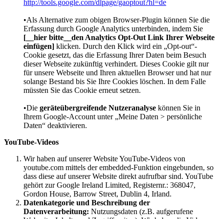
http://tools.google.com/dlpage/gaoptout?hl=de
•Als Alternative zum obigen Browser-Plugin können Sie die
Erfassung durch Google Analytics unterbinden, indem Sie
[__hier bitte__den Analytics Opt-Out Link Ihrer Webseite
einfügen]
klicken. Durch den Klick wird ein „Opt-out“-
Cookie gesetzt, das die Erfassung Ihrer Daten beim Besuch
dieser Webseite zukünftig verhindert. Dieses Cookie gilt nur
für unsere Webseite und Ihren aktuellen Browser und hat nur
solange Bestand bis Sie Ihre Cookies löschen. In dem Falle
müssten Sie das Cookie erneut setzen.
•Die
geräteübergreifende Nutzeranalyse
können Sie in
Ihrem Google-Account unter „Meine Daten > persönliche
Daten“ deaktivieren.
YouTube-Videos
Wir haben auf unserer Website YouTube-Videos von
youtube.com mittels der embedded-Funktion eingebunden, so
dass diese auf unserer Website direkt aufrufbar sind. YouTube
gehört zur Google Ireland Limited, Registernr.: 368047,
Gordon House, Barrow Street, Dublin 4, Irland.
Datenkategorie und Beschreibung der
Datenverarbeitung:
Nutzungsdaten (z.B. aufgerufene