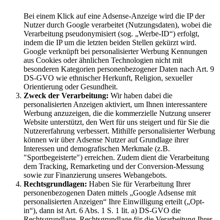
Bei einem Klick auf eine Adsense-Anzeige wird die IP der
Nutzer durch Google verarbeitet (Nutzungsdaten), wobei die
Verarbeitung pseudonymisiert (sog. „Werbe-ID“) erfolgt,
indem die IP um die letzten beiden Stellen gekürzt wird.
Google verknüpft bei personalisierter Werbung Kennungen
aus Cookies oder ähnlichen Technologien nicht mit
besonderen Kategorien personenbezogener Daten nach Art. 9
DS-GVO wie ethnischer Herkunft, Religion, sexueller
Orientierung oder Gesundheit.
Zweck der Verarbeitung:
Wir haben dabei die
personalisierten Anzeigen aktiviert, um Ihnen interessantere
Werbung anzuzeigen, die die kommerzielle Nutzung unserer
Website unterstützt, den Wert für uns steigert und für Sie die
Nutzererfahrung verbessert. Mithilfe personalisierter Werbung
können wir über Adsense Nutzer auf Grundlage ihrer
Interessen und demografischen Merkmale (z.B.
"Sportbegeisterte") erreichen. Zudem dient die Verarbeitung
dem Tracking, Remarketing und der Conversion-Messung
sowie zur Finanzierung unseres Webangebots.
Rechtsgrundlagen:
Haben Sie für Verarbeitung Ihrer
personenbezogenen Daten mittels „Google Adsense mit
personalisierten Anzeigen“ Ihre Einwilligung erteilt („Opt-
in“), dann ist Art. 6 Abs. 1 S. 1 lit. a) DS-GVO die
Rechtsgrundlage. Rechtsgrundlage für die Verarbeitung Ihrer