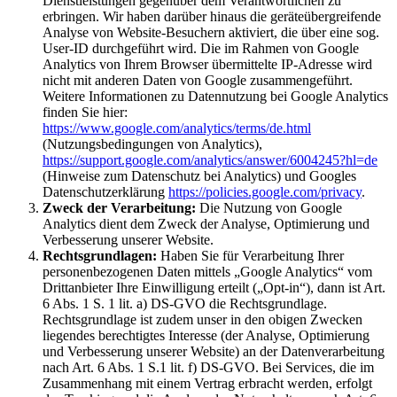
Dienstleistungen gegenüber dem Verantwortlichen zu
erbringen. Wir haben darüber hinaus die geräteübergreifende
Analyse von Website-Besuchern aktiviert, die über eine sog.
User-ID durchgeführt wird. Die im Rahmen von Google
Analytics von Ihrem Browser übermittelte IP-Adresse wird
nicht mit anderen Daten von Google zusammengeführt.
Weitere Informationen zu Datennutzung bei Google Analytics
finden Sie hier:
https://www.google.com/analytics/terms/de.html
(Nutzungsbedingungen von Analytics),
https://support.google.com/analytics/answer/6004245?hl=de
(Hinweise zum Datenschutz bei Analytics) und Googles
Datenschutzerklärung
https://policies.google.com/privacy
.
Zweck der Verarbeitung:
Die Nutzung von Google
Analytics dient dem Zweck der Analyse, Optimierung und
Verbesserung unserer Website.
Rechtsgrundlagen:
Haben Sie für Verarbeitung Ihrer
personenbezogenen Daten mittels „Google Analytics“ vom
Drittanbieter Ihre Einwilligung erteilt („Opt-in“), dann ist Art.
6 Abs. 1 S. 1 lit. a) DS-GVO die Rechtsgrundlage.
Rechtsgrundlage ist zudem unser in den obigen Zwecken
liegendes berechtigtes Interesse (der Analyse, Optimierung
und Verbesserung unserer Website) an der Datenverarbeitung
nach Art. 6 Abs. 1 S.1 lit. f) DS-GVO. Bei Services, die im
Zusammenhang mit einem Vertrag erbracht werden, erfolgt