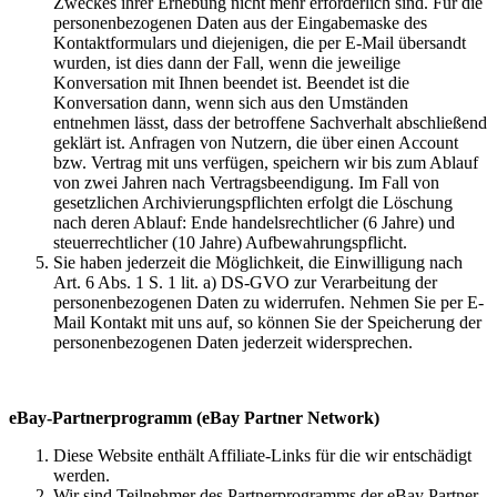
Zweckes ihrer Erhebung nicht mehr erforderlich sind. Für die
personenbezogenen Daten aus der Eingabemaske des
Kontaktformulars und diejenigen, die per E-Mail übersandt
wurden, ist dies dann der Fall, wenn die jeweilige
Konversation mit Ihnen beendet ist. Beendet ist die
Konversation dann, wenn sich aus den Umständen
entnehmen lässt, dass der betroffene Sachverhalt abschließend
geklärt ist. Anfragen von Nutzern, die über einen Account
bzw. Vertrag mit uns verfügen, speichern wir bis zum Ablauf
von zwei Jahren nach Vertragsbeendigung. Im Fall von
gesetzlichen Archivierungspflichten erfolgt die Löschung
nach deren Ablauf: Ende handelsrechtlicher (6 Jahre) und
steuerrechtlicher (10 Jahre) Aufbewahrungspflicht.
Sie haben jederzeit die Möglichkeit, die Einwilligung nach
Art. 6 Abs. 1 S. 1 lit. a) DS-GVO zur Verarbeitung der
personenbezogenen Daten zu widerrufen. Nehmen Sie per E-
Mail Kontakt mit uns auf, so können Sie der Speicherung der
personenbezogenen Daten jederzeit widersprechen.
eBay-Partnerprogramm (eBay Partner Network)
Diese Website enthält Affiliate-Links für die wir entschädigt
werden.
Wir sind Teilnehmer des Partnerprogramms der eBay Partner