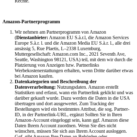
Rechte.
Amazon-Partnerprogramm
Wir nehmen am Partnerprogramm von Amazon
(
Dienstanbieter:
Amazon EU S.à.r.l, die Amazon Services
Europe S.à.r. l. und die Amazon Media EU S.à.r. l., alle drei
ansässig 5, Rue Plaetis, L–2338 Luxemburg,
Muttergesellschaft: Amazon.com Inc., 2021 Seventh Ave,
Seattle, Washington 98121, USA) teil, mit dem wir durch die
Platzierung von Anzeigen bzw. Partnerlinks
Werbekostenerstattungen erhalten, wenn Dritte darüber etwas
bei Amazon kaufen.
Datenkategorien und Beschreibung der
Datenverarbeitung:
Nutzungsdaten. Amazon erstellt
Statistiken und erfasst, wann ein Partnerlink geklickt und was
darüber gekauft wurde. Dazu werden die Daten in die USA
übertragen und dort ausgewertet. Zum Tracking der
Bestellungen wird ein bestimmtes Attribut, die sog. Partner-
ID, in der Partnerlink-URL, ergänzt Sollten Sie in Ihren
Amazon-Account eingeloggt sein, kann ggf. Amazon diese
Daten Ihrem Account zuordnen. Wenn Sie dies nicht
wünschen, müssen Sie sich aus Ihrem Account ausloggen.
Ggf. gibt Amazon Ihre Daten an Behörden oder