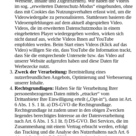
Webseite, Inhalte und Zugriffszeiten). Wir haben die Videos
im sog. „erweiterten Datenschutz-Modus“ eingebunden, ohne
dass mit Cookies das Nutzungsverhalten erfasst wird, um die
Videowiedergabe zu personalisieren. Stattdessen basieren die
Videoempfehlungen auf dem aktuell abgespielten Video.
Videos, die im erweiterten Datenschutzmodus in einem
eingebetteten Player wiedergegeben werden, wirken sich
nicht darauf aus, welche Videos Ihnen auf YouTube
empfohlen werden. Beim Start eines Videos (Klick auf das
Video) willigen Sie ein, dass YouTube die Information trackt,
dass Sie die entsprechende Unterseite bzw. das Video auf
unserer Website aufgerufen haben und diese Daten für
Werbezecke nutzt.
Zweck der Verarbeitung:
Bereitstellung eines
nutzerfreundlichen Angebots, Optimierung und Verbesserung
unserer Inhalte.
Rechtsgrundlagen:
Haben Sie für Verarbeitung Ihrer
personenbezogenen Daten mittels „etracker“ vom
Drittanbieter Ihre Einwilligung erteilt („Opt-in“), dann ist Art.
6 Abs. 1 S. 1 lit. a) DS-GVO die Rechtsgrundlage.
Rechtsgrundlage ist zudem unser in den obigen Zwecken
liegendes berechtigtes Interesse an der Datenverarbeitung
nach Art. 6 Abs. 1 S.1 lit. f) DS-GVO. Bei Services, die im
Zusammenhang mit einem Vertrag erbracht werden, erfolgt
das Tracking und die Analyse des Nutzerhaltens nach Art. 6