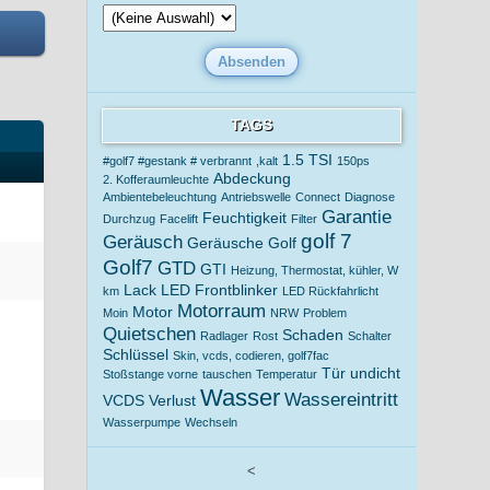
TAGS
1.5 TSI
#golf7 #gestank # verbrannt
,kalt
150ps
Abdeckung
2. Kofferaumleuchte
Ambientebeleuchtung
Antriebswelle
Connect
Diagnose
Garantie
Feuchtigkeit
Durchzug
Facelift
Filter
golf 7
Geräusch
Geräusche
Golf
Golf7
GTD
GTI
Heizung, Thermostat, kühler, W
0
Lack
LED Frontblinker
km
LED Rückfahrlicht
Motorraum
Motor
Moin
NRW
Problem
Quietschen
Schaden
Radlager
Rost
Schalter
Schlüssel
Skin, vcds, codieren, golf7fac
Tür
undicht
Stoßstange vorne
tauschen
Temperatur
Wasser
Wassereintritt
VCDS
Verlust
Wasserpumpe
Wechseln
<