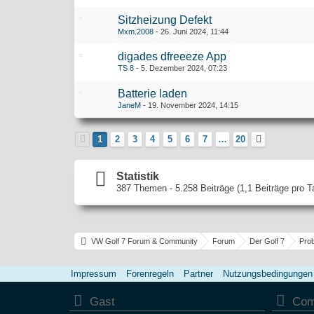
Sitzheizung Defekt
Mxm.2008
26. Juni 2024, 11:44
digades dfreeeze App
TS 8
5. Dezember 2024, 07:23
Batterie laden
JaneM
19. November 2024, 14:15
1
2
3
4
5
6
7
…
20
Statistik
387 Themen - 5.258 Beiträge (1,1 Beiträge pro T
VW Golf 7 Forum & Community
Forum
Der Golf 7
Pro
Impressum
Forenregeln
Partner
Nutzungsbedingungen
Gast
Com