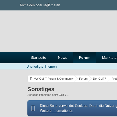
Anmelden oder registrieren
Startseite
News
Forum
Marktpla
Unerledigte Themen
VW Golf 7 Forum & Community
Forum
Der Golf 7
Pro
Sonstiges
Sonstige Probleme beim Golf 7...
Diese Seite verwendet Cookies. Durch die Nutzung 
Weitere Informationen