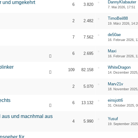
ür und umgekehrt
DannyKlabauter
6
3.820
7. Mai 2026, 17:51
TimoBeil88
2
2.482
19. März 2026, 14:
de50ae
7
7.562
16. Februar 2026, 1
Maxi
6
2.695
16. Februar 2026, 1
linker
WhiteDragon
109
82.158
14. Dezember 2025,
1
2
3
…
6
Marv21v
2
5.070
18. November 2025,
echts
einsjott6
6
13.132
31. Oktober 2025, 0
l aus und macnhmal aus
Yusuf
4
5.990
19. September 2025
nsgeber für