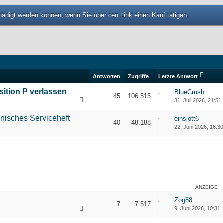
tschädigt werden können, wenn Sie über den Link einen Kauf tätigen.
Antworten
Zugriffe
Letzte Antwort
sition P verlassen
BlueCrush
45
106.515
31. Juli 2026, 21:51
1
2
3
onisches Serviceheft
einsjott6
40
48.188
22. Juni 2026, 16:3
1
2
3
ANZEIGE
Zog88
7
7.517
9. Juni 2026, 10:31