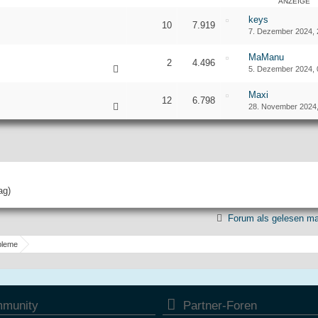
ANZEIGE
keys
10
7.919
7. Dezember 2024, 
MaManu
2
4.496
5. Dezember 2024, 
Maxi
12
6.798
28. November 2024,
ag)
Forum als gelesen ma
bleme
munity
Partner-Foren