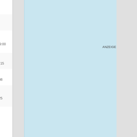
9:00
ANZEIGE
:15
08
25