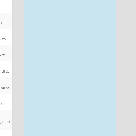
20
2:25
2:21
 18:20
 06:37
0:21
, 13:33