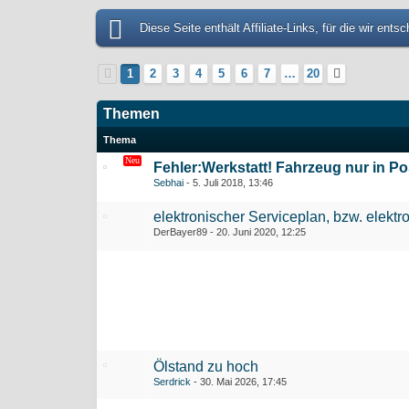
Diese Seite enthält Affiliate-Links, für die wir en
1
2
3
4
5
6
7
…
20
Themen
Thema
Fehler:Werkstatt! Fahrzeug nur in Po
Sebhai
5. Juli 2018, 13:46
elektronischer Serviceplan, bzw. elektr
DerBayer89
20. Juni 2020, 12:25
Ölstand zu hoch
Serdrick
30. Mai 2026, 17:45