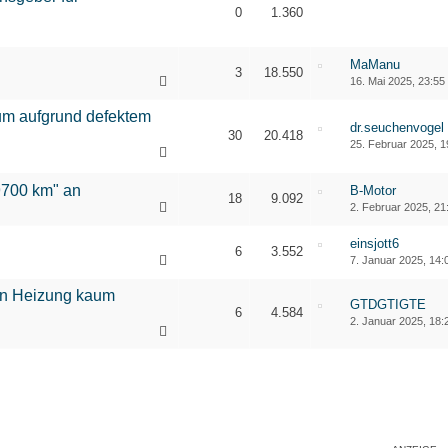
0
1.360
MaManu
3
18.550
16. Mai 2025, 23:55
aum aufgrund defektem
dr.seuchenvogel
30
20.418
25. Februar 2025, 1
1
2
19700 km" an
B-Motor
18
9.092
2. Februar 2025, 21
einsjott6
6
3.552
7. Januar 2025, 14:
ün Heizung kaum
GTDGTIGTE
6
4.584
2. Januar 2025, 18: