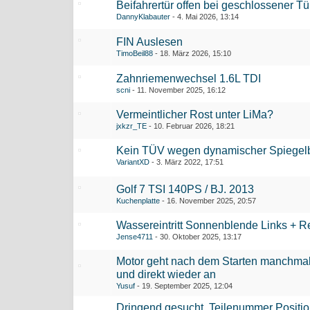
Beifahrertür offen bei geschlossener T
DannyKlabauter
4. Mai 2026, 13:14
FIN Auslesen
TimoBeil88
18. März 2026, 15:10
Zahnriemenwechsel 1.6L TDI
scni
11. November 2025, 16:12
Vermeintlicher Rost unter LiMa?
jxkzr_TE
10. Februar 2026, 18:21
Kein TÜV wegen dynamischer Spiegelb
VariantXD
3. März 2022, 17:51
Golf 7 TSI 140PS / BJ. 2013
Kuchenplatte
16. November 2025, 20:57
Wassereintritt Sonnenblende Links + R
Jense4711
30. Oktober 2025, 13:17
Motor geht nach dem Starten manchma
und direkt wieder an
Yusuf
19. September 2025, 12:04
Dringend gesucht. Teilenummer Positio