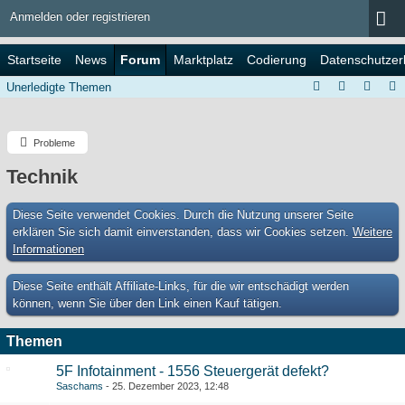
Anmelden oder registrieren
Startseite
News
Forum
Marktplatz
Codierung
Datenschutzer
Unerledigte Themen
Probleme
Technik
Diese Seite verwendet Cookies. Durch die Nutzung unserer Seite
erklären Sie sich damit einverstanden, dass wir Cookies setzen.
Weitere
Informationen
Diese Seite enthält Affiliate-Links, für die wir entschädigt werden
können, wenn Sie über den Link einen Kauf tätigen.
Themen
5F Infotainment - 1556 Steuergerät defekt?
Saschams
25. Dezember 2023, 12:48